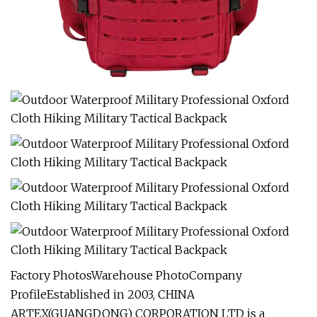
Factory PhotosWarehouse PhotoCompany
ProfileEstablished in 2003, CHINA
ARTEX(GUANGDONG) CORPORATION LTD is a