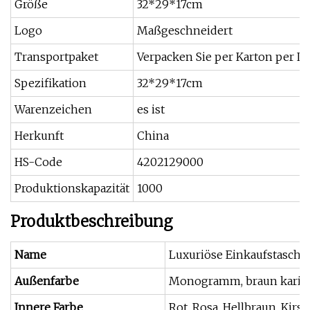
Größe
32*29*17cm
Logo
Maßgeschneidert
Transportpaket
Verpacken Sie per Karton per Lu
Spezifikation
32*29*17cm
Warenzeichen
es ist
Herkunft
China
HS-Code
4202129000
Produktionskapazität
1000
Produktbeschreibung
Name
Luxuriöse Einkaufstasche 
Außenfarbe
Monogramm, braun kariert
Innere Farbe
Rot, Rosa, Hellbraun, Kirs