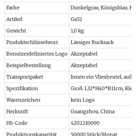
Farbe
Dunkelgrau, Königsblau, Kh
Artikel
Ga52
Gewicht
1,0 kg
Produktschlüsselwort
Lässiger Rucksack
Benutzerdefiniertes Logo
Akzeptabel
Beispielbestellung
Akzeptabel
Transportpaket
Innen ein Vliesbeutel, auße
Spezifikation
Groß: L32*H40*B11cm, Kle
Warenzeichen
kein Logo
Herkunft
Guangzhou, China
HS-Code
4202210090
Produktionskapazität
50000 Stück/Monat