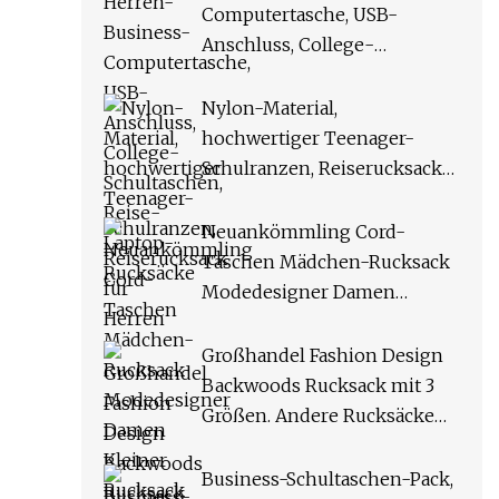
Computertasche, USB-
Anschluss, College-
Schultaschen, Reise-Laptop-
Rucksäcke
Nylon-Material,
hochwertiger Teenager-
Schulranzen, Reiserucksack
für Herren
Neuankömmling Cord-
Taschen Mädchen-Rucksack
Modedesigner Damen
Kleiner Rucksack Flannelette
Andere Damen-Rucksäcke
Großhandel Fashion Design
Backwoods Rucksack mit 3
Größen. Andere Rucksäcke
inklusive Messenger Bag und
Pencil Bag
Business-Schultaschen-Pack,