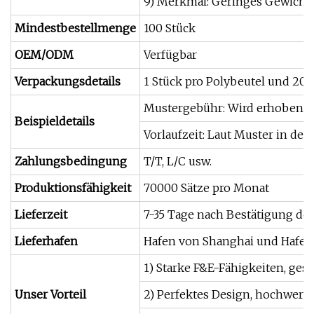
9) Merkmal: Geringes Gewicht
Mindestbestellmenge
100 Stück
OEM/ODM
Verfügbar
Verpackungsdetails
1 Stück pro Polybeutel und 20 
Mustergebühr: Wird erhoben; ka
Beispieldetails
Vorlaufzeit: Laut Muster in der 
Zahlungsbedingung
T/T, L/C usw.
Produktionsfähigkeit
70000 Sätze pro Monat
Lieferzeit
7-35 Tage nach Bestätigung de
Lieferhafen
Hafen von Shanghai und Hafe
1) Starke F&E-Fähigkeiten, ges
Unser Vorteil
2) Perfektes Design, hochwertig