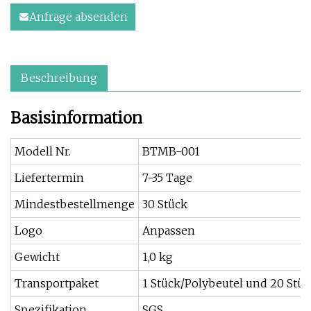
Anfrage absenden
Beschreibung
Basisinformation
Modell Nr.
BTMB-001
Liefertermin
7-35 Tage
Mindestbestellmenge
30 Stück
Logo
Anpassen
Gewicht
1,0 kg
Transportpaket
1 Stück/Polybeutel und 20 Stü
Spezifikation
SGS