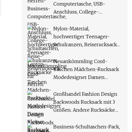
Computertasche, USB-
Anschluss, College-
Schultaschen, Reise-Laptop-
Rucksäcke
Nylon-Material,
hochwertiger Teenager-
Schulranzen, Reiserucksack
für Herren
Neuankömmling Cord-
Taschen Mädchen-Rucksack
Modedesigner Damen
Kleiner Rucksack Flannelette
Andere Damen-Rucksäcke
Großhandel Fashion Design
Backwoods Rucksack mit 3
Größen. Andere Rucksäcke
inklusive Messenger Bag und
Pencil Bag
Business-Schultaschen-Pack,